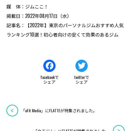
媒 体：ジムここ！
掲載日：2022年08月17日（水）
記事名：【2022年】東京のパーソナルジムおすすめ人気
ランキング10選！初心者向けの安くて効果のあるジム
F
T
a
w
c
i
「uFit Media」にFLATTEが特集されました。
e
t
b
t
「ウチジム」にFLATTEが特集されました。