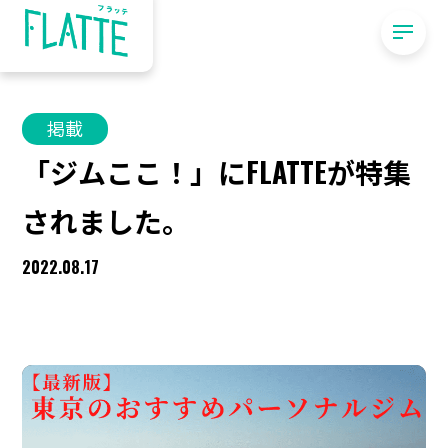
掲載
「ジムここ！」にFLATTEが特集
されました。
2022.08.17