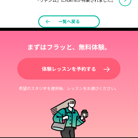
o
e
一覧へ戻る
o
r
k
まずはフラッと、
無料体験。
体験レッスンを予約する
希望のスタジオを選択後、レッスンをお選びください。