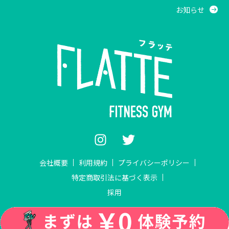
お知らせ
会社概要
利用規約
プライバシーポリシー
特定商取引法に基づく表示
採用
COPYRIGHT ©2022.Funova Co.,Ltd ALL RIGHTS RESERVED.