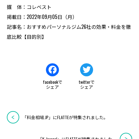
媒 体：コレベスト
掲載日：2022年09月05日（月）
記事名：おすすめパーソナルジム26社の効果・料金を徹
底比較【目的別】
F
T
a
w
c
i
「料金相場.JP」にFLATTEが特集されました。
e
t
b
t
「K-Journal」にFLATTEが特集されました。