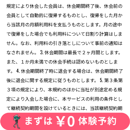
規定により休会した会員は、休会期間終了後、休会前の
会員として自動的に復帰するものとし、復帰をした月か
ら当該月の月額利用料を支払うものとします。月の途中
で復帰をした場合でも利用料について日割り計算はしま
せん。なお、利用料の引き落としについて事前の通知は
なされません。 3. 休会期間は最長で２ヶ月間とします。
また、１か月未満での休会手続は認めないものとしま
す。 4. 休会期間終了時に退会する場合は、休会期間終了
後に退会に関する規定に従うものとします。 5. 第３条第
３項の規定により、本規約のほかに当社が別途定める規
定により入会した場合に、本サービスの利用の条件とし
て継続契約期間を設けているときには、当該継続契約期
間に休会期間は算入されないものとします。