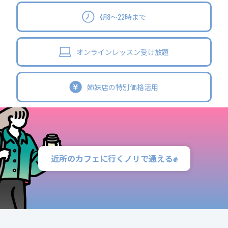
朝8～22時まで
オンライン
レッスン受け放題
姉妹店の
特別価格活用
近所のカフェに行くノリで通える✊