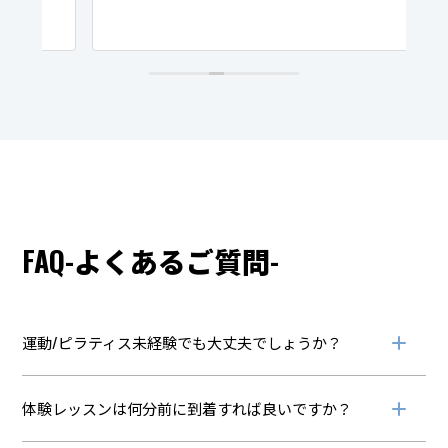
ン
決
り
％
最
ま
っ
FAQ-よくあるご質問-
り
を
運動/ピラティス未経験でも大丈夫でしょうか？
っ
な
々
体験レッスンは何分前に到着すれば良いですか？