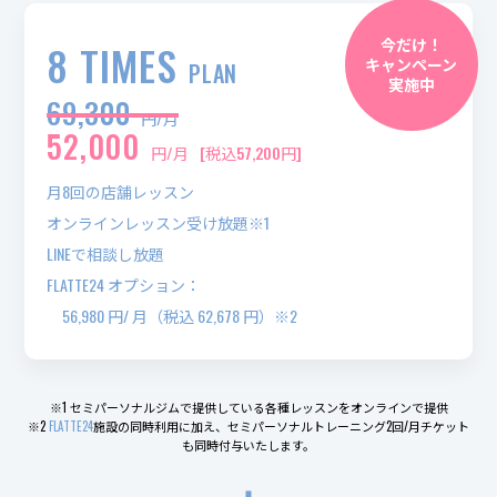
今だけ！
8 TIMES
キャンペーン
PLAN
実施中
69,300
円/月
52,000
円/月
[税込57,200円]
月8回の店舗レッスン
オンラインレッスン受け放題※1
LINEで相談し放題
FLATTE24 オプション：
56,980 円/ 月（税込 62,678 円）※2
※1 セミパーソナルジムで提供している各種レッスンをオンラインで提供
※2
FLATTE24
施設の同時利用に加え、セミパーソナルトレーニング2回/月チケット
も同時付与いたします。