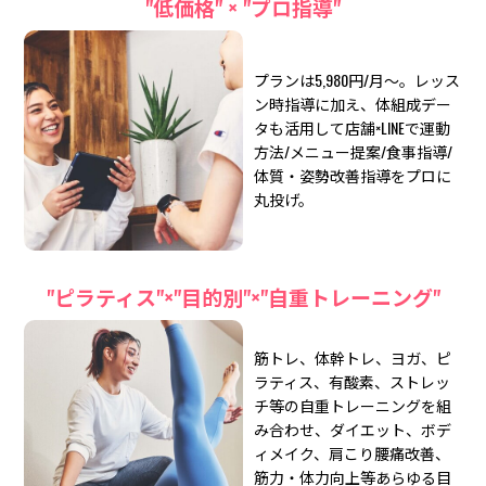
"低価格" × "プロ指導"
プランは5,980円/月～。レッス
ン時指導に加え、体組成デー
タも活用して店舗×LINEで運動
方法/メニュー提案/食事指導/
体質・姿勢改善指導をプロに
丸投げ。
"ピラティス"×"目的別"×"自重トレーニング"
筋トレ、体幹トレ、ヨガ、ピ
ラティス、有酸素、ストレッ
チ等の自重トレーニングを組
み合わせ、ダイエット、ボデ
ィメイク、肩こり腰痛改善、
筋力・体力向上等あらゆる目