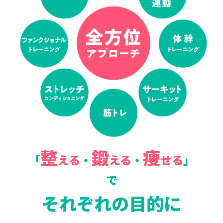
整
鍛
痩
「
える
・
える
・
せる
」
で
それぞれの目的に