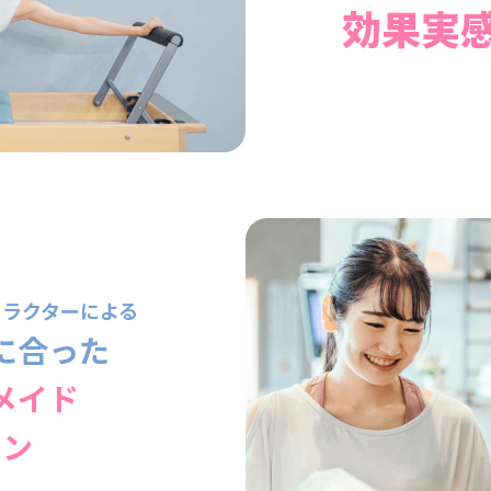
効果実
トラクターによる
に合った
メイド
スン